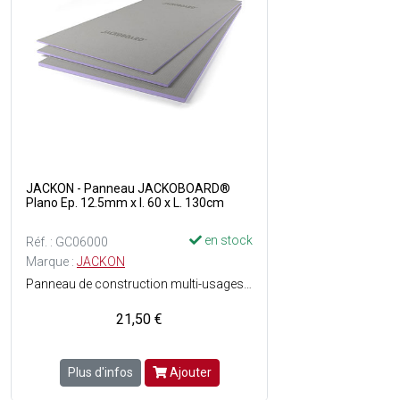
JACKON - Panneau JACKOBOARD®
Plano Ep. 12.5mm x l. 60 x L. 130cm
en stock
Réf. : GC06000
Marque :
JACKON
Panneau de construction multi-usages haut de gamme pour une utilisation sans limites - Structure en mousse dure de polystyrène extrudé avec revêtement spécial sur les deux faces - Facile à travailler - Hydrofuge - Léger - isolant - Stable - Rigide - Directement carrelable, enduisable et crépissable - Grande résistance à la compression - Homologué et certifié - Parfaitement Adapté pour les espaces à fort taux dhumidité.
21,50 €
Plus d'infos
Ajouter