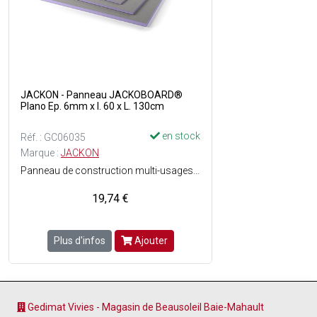
JACKON - Panneau JACKOBOARD®
Plano Ep. 6mm x l. 60 x L. 130cm
en stock
Réf. : GC06035
Marque :
JACKON
Panneau de construction multi-usages haut de gamme pour une utilisation sans limites - Structure en mousse dure de polystyrène extrudé avec revêtement spécial sur les deux faces - Facile à travailler - Hydrofuge - Léger - isolant - Stable - Rigide - Directement carrelable, enduisable et crépissable - Grande résistance à la compression - Homologué et certifié - Parfaitement Adapté pour les espaces à fort taux dhumidité.
19,74 €
Plus d'infos
Ajouter
Gedimat Vivies - Magasin de Beausoleil Baie-Mahault