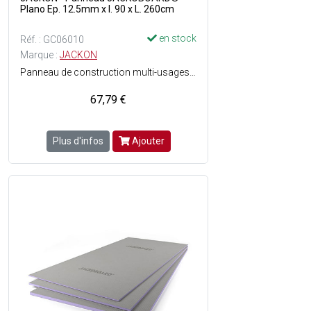
Plano Ep. 12.5mm x l. 90 x L. 260cm
en stock
Réf. : GC06010
Marque :
JACKON
Panneau de construction multi-usages haut de gamme pour une utilisation sans limites - Structure en mousse dure de polystyrène extrudé avec revêtement spécial sur les deux faces - Facile à travailler - Hydrofuge - Léger - isolant - Stable - Rigide - Directement carrelable, enduisable et crépissable - Grande résistance à la compression - Homologué et certifié - Parfaitement Adapté pour les espaces à fort taux dhumidité.
67,79 €
Plus d'infos
Ajouter