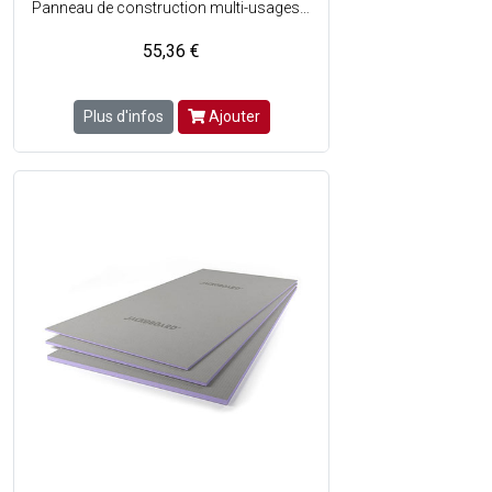
Panneau de construction multi-usages haut de gamme pour une utilisation sans limites - Structure en mousse dure de polystyrène extrudé avec revêtement spécial sur les deux faces - Facile à travailler - Hydrofuge - Léger - isolant - Stable - Rigide - Directement carrelable, enduisable et crépissable - Grande résistance à la compression - Homologué et certifié - Parfaitement Adapté pour les espaces à fort taux dhumidité.
55,36 €
Plus d'infos
Ajouter