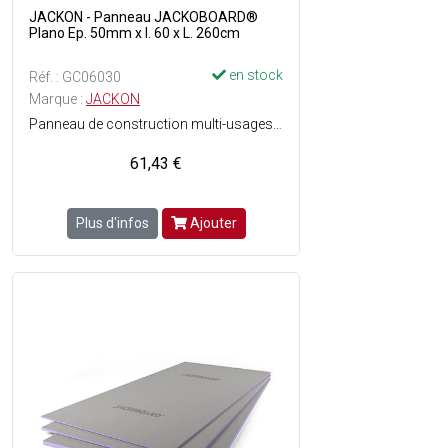
JACKON - Panneau JACKOBOARD®
Plano Ep. 50mm x l. 60 x L. 260cm
en stock
Réf. : GC06030
Marque :
JACKON
Panneau de construction multi-usages haut de gamme pour une utilisation sans limites - Structure en mousse dure de polystyrène extrudé avec revêtement spécial sur les deux faces - Facile à travailler - Hydrofuge - Léger - isolant - Stable - Rigide - Directement carrelable, enduisable et crépissable - Grande résistance à la compression - Homologué et certifié - Parfaitement Adapté pour les espaces à fort taux dhumidité.
61,43 €
Plus d'infos
Ajouter