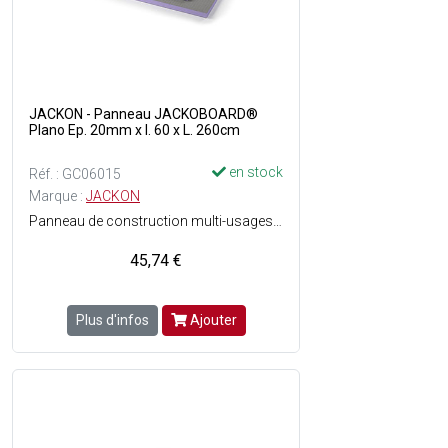
JACKON - Panneau JACKOBOARD®
Plano Ep. 20mm x l. 60 x L. 260cm
en stock
Réf. : GC06015
Marque :
JACKON
Panneau de construction multi-usages haut de gamme pour une utilisation sans limites - Structure en mousse dure de polystyrène extrudé avec revêtement spécial sur les deux faces - Facile à travailler - Hydrofuge - Léger - isolant - Stable - Rigide - Directement carrelable, enduisable et crépissable - Grande résistance à la compression - Homologué et certifié - Parfaitement Adapté pour les espaces à fort taux dhumidité.
45,74 €
Plus d'infos
Ajouter