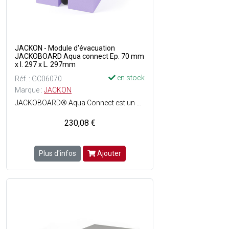
JACKON - Module d'évacuation
JACKOBOARD Aqua connect Ep. 70 mm
x l. 297 x L. 297mm
en stock
Réf. : GC06070
Marque :
JACKON
JACKOBOARD® Aqua Connect est un système d´évacuation avec raccord d´étanchéité simple pour les douches maçonnées - Déjà parfaitement étanche, il est fourni avec une manchette qui permet la jonction avec létanchéité - Son système découlement intégré avec siphon horizontal DN 50 se raccorde rapidement et assure un drainage fiable, avec un débit élevé jusquà 1,0 l/s - Siphon horizontal intégré (DN 50) - Hauteur de construction extra-plate : 70 mm - Grille design en acier inox massif brossé incluse - Cadre de grille réglable en hauteur de 8 31 mm - Manchette détanchéité fournie.
230,08 €
Plus d'infos
Ajouter