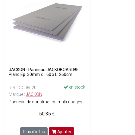
JACKON - Panneau JACKOBOARD®
Plano Ep. 30mm x l. 60 x L. 260cm
en stock
Réf. : GC06020
Marque :
JACKON
Panneau de construction multi-usages haut de gamme pour une utilisation sans limites - Structure en mousse dure de polystyrène extrudé avec revêtement spécial sur les deux faces - Facile à travailler - Hydrofuge - Léger - isolant - Stable - Rigide - Directement carrelable, enduisable et crépissable - Grande résistance à la compression - Homologué et certifié - Parfaitement Adapté pour les espaces à fort taux dhumidité.
50,35 €
Plus d'infos
Ajouter