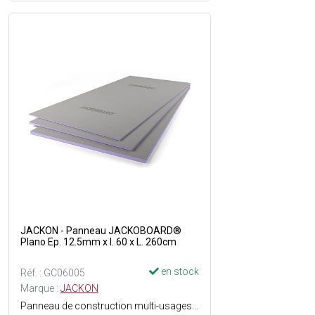
JACKON - Panneau JACKOBOARD®
Plano Ep. 12.5mm x l. 60 x L. 260cm
en stock
Réf. : GC06005
Marque :
JACKON
Panneau de construction multi-usages haut de gamme pour une utilisation sans limites - Structure en mousse dure de polystyrène extrudé avec revêtement spécial sur les deux faces - Facile à travailler - Hydrofuge - Léger - isolant - Stable - Rigide - Directement carrelable, enduisable et crépissable - Grande résistance à la compression - Homologué et certifié - Parfaitement Adapté pour les espaces à fort taux dhumidité.