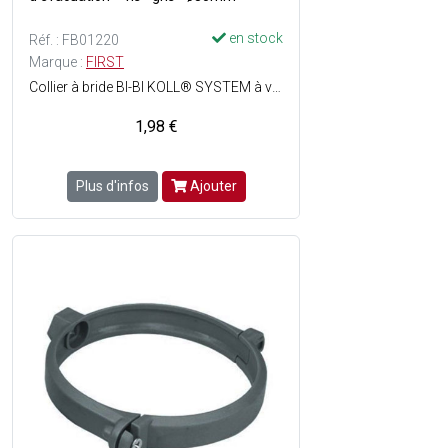
en stock
Réf. : FB01220
Marque :
FIRST
Collier à bride BI-BI KOLL® SYSTEM à visser permettant le maintien d'un tuyau d'évacuation tout en respectant sa dilatation - Pose facile - Matière : PVC - Couleur : Gris.
1,98 €
Plus d'infos
Ajouter