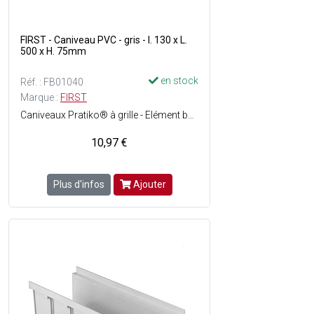
FIRST - Caniveau PVC - gris - l. 130 x L.
500 x H. 75mm
en stock
Réf. : FB01040
Marque :
FIRST
Caniveaux Pratiko® à grille - Elément bas emboîtable - Pose facile - Matière : PVC - Couleur : Gris - Grille non incluse.
10,97 €
Plus d'infos
Ajouter