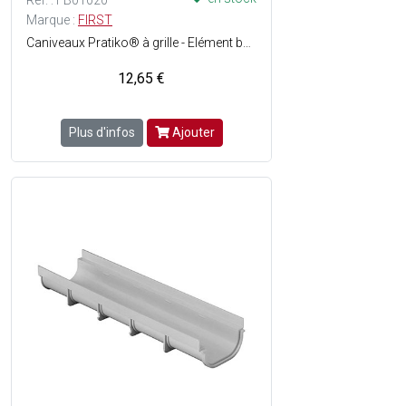
Réf. : FB01020
Marque :
FIRST
Caniveaux Pratiko® à grille - Elément bas emboîtable - Pose facile - Matière : PVC - Couleur : Gris - Grille non incluse.
12,65 €
Plus d'infos
Ajouter