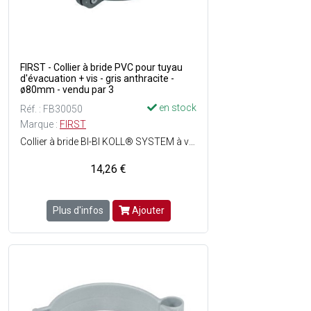
FIRST - Collier à bride PVC pour tuyau
d'évacuation + vis - gris anthracite -
ø80mm - vendu par 3
en stock
Réf. : FB30050
Marque :
FIRST
Collier à bride BI-BI KOLL® SYSTEM à visser permettant le maintien d'un tuyau d'évacuation tout en respectant sa dilatation - Pose facile - Matière : PVC - Couleur : Gris anthracite.
14,26 €
Plus d'infos
Ajouter