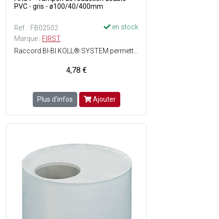
PVC - gris - ø100/40/400mm
en stock
Réf. : FB02502
Marque :
FIRST
Raccord BI-BI KOLL® SYSTEM permettant la réduction d'un diamètre d'un appareil, tout en respectant le sens du fil d'eau - Pose facile - ø100/40/40 mm - Matière : PVC - Couleur : Gris.
4,78 €
Plus d'infos
Ajouter