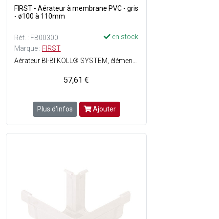
FIRST - Aérateur à membrane PVC - gris
- ø100 à 110mm
en stock
Réf. : FB00300
Marque :
FIRST
Aérateur BI-BI KOLL® SYSTEM, élément de régulation et de sécurisation du réseau dévacuation, ce clapet équilibreur de pression améliore lécoulement des eaux usées - Evite le désamorçage des siphons, régule les pressions, supprime les gargouillis et remontées dodeurs - Matière : Corps et bouchon : polychlorure de vinyle (PVC) et membrane : plasto élastomère - Diamètres de raccordement : ø100 à 110 mm - Couleur : Gris.
57,61 €
Plus d'infos
Ajouter