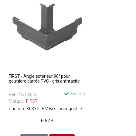
FIRST - Angle extérieur 90° pour
gouttière carrée PVC - gris anthracite
en stock
Réf. : FB10365
Marque :
FIRST
Raccord BI-SYSTEM Best pour gouttière carrée - Pose facile - Matière : PVC - Couleur : Gris anthracite.
6,67 €