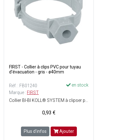
FIRST - Collier à clips PVC pour tuyau
d'évacuation - gris - ø40mm
en stock
Réf. : FB01240
Marque :
FIRST
Collier BI-BI KOLL® SYSTEM à clipser permettant le maintien d'un tuyau d'évacuation tout en respectant sa dilatation - Pose facile - Matière : PVC - Couleur : Gris.
0,93 €
Plus d'infos
Ajouter