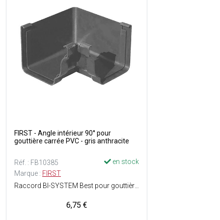
FIRST - Angle intérieur 90° pour
gouttière carrée PVC - gris anthracite
en stock
Réf. : FB10385
Marque :
FIRST
Raccord BI-SYSTEM Best pour gouttière carrée - Pose facile - Matière : PVC - Couleur : Gris anthracite.
6,75 €