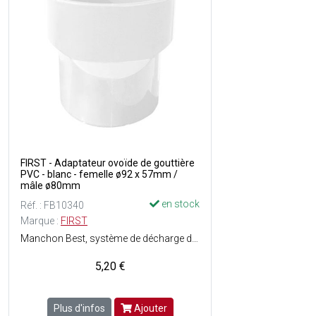
FIRST - Adaptateur ovoïde de gouttière
PVC - blanc - femelle ø92 x 57mm /
mâle ø80mm
en stock
Réf. : FB10340
Marque :
FIRST
Manchon Best, système de décharge des tubes de descente, pour satisfaire nimporte quelle exigence de décharge - Pose facile - Diamètre de raccordement : Femelle ovoïde : ø92 x 57 mm - Mâle : ø80 mm - Matière : PVC - Couleur : Blanc.
5,20 €
Plus d'infos
Ajouter