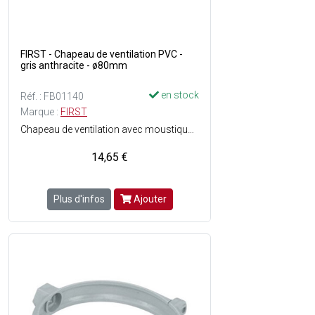
FIRST - Chapeau de ventilation PVC -
gris anthracite - ø80mm
en stock
Réf. : FB01140
Marque :
FIRST
Chapeau de ventilation avec moustiquaire - Favorise le tirage même dans des conditions atmosphériques défavorables - Résiste aux produits chimiques, physiques et atmosphériques - Tête d'expiration avec imbouchure femelle - Convient pour les colonnes de ventilation ø80 à mâle - Matière : PVC - Couleur : Gris anthracite.
14,65 €
Plus d'infos
Ajouter