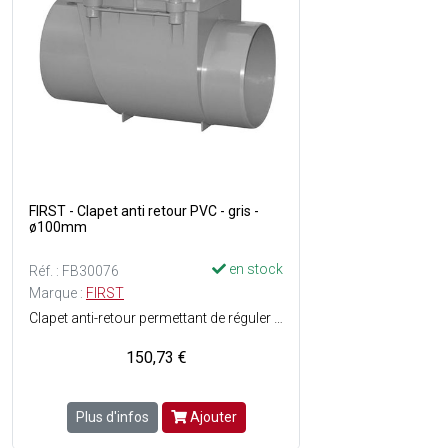
FIRST - Clapet anti retour PVC - gris -
ø100mm
en stock
Réf. : FB30076
Marque :
FIRST
Clapet anti-retour permettant de réguler le sens de circulation de l'eau - ø100 mm Matière : PVC - Couleur : Gris.
150,73 €
Plus d'infos
Ajouter