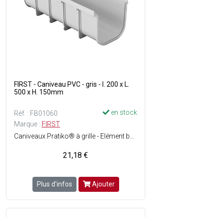
FIRST - Caniveau PVC - gris - l. 200 x L.
500 x H. 150mm
en stock
Réf. : FB01060
Marque :
FIRST
Caniveaux Pratiko® à grille - Elément bas emboîtable - Pose facile - Matière : PVC - Couleur : Gris - Grille non incluse.
21,18 €
Plus d'infos
Ajouter