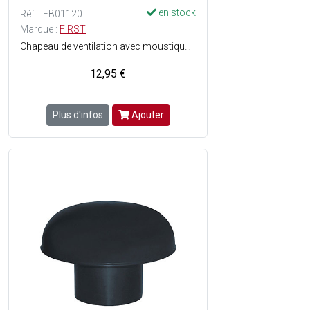
en stock
Réf. : FB01120
Marque :
FIRST
Chapeau de ventilation avec moustiquaire - Favorise le tirage même dans des conditions atmosphériques défavorables - Résiste aux produits chimiques, physiques et atmosphériques - Tête d'expiration avec imbouchure femelle - Convient pour les colonnes de ventilation ø100 mâle - Matière : PVC - Couleur : Gris anthracite.
12,95 €
Plus d'infos
Ajouter