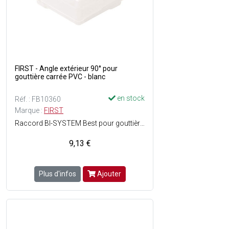
FIRST - Angle extérieur 90° pour
gouttière carrée PVC - blanc
en stock
Réf. : FB10360
Marque :
FIRST
Raccord BI-SYSTEM Best pour gouttière carrée - Pose facile - Matière : PVC - Couleur : Blanc.
9,13 €
Plus d'infos
Ajouter