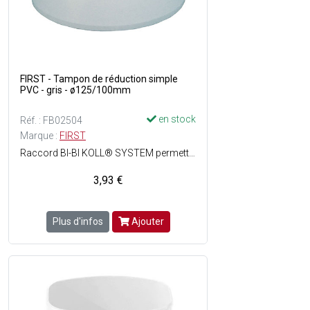
FIRST - Tampon de réduction simple
PVC - gris - ø125/100mm
en stock
Réf. : FB02504
Marque :
FIRST
Raccord BI-BI KOLL® SYSTEM permettant la réduction d'un diamètre d'un appareil, tout en respectant le sens du fil d'eau - Pose facile - ø125/100 mm - Matière : PVC - Couleur : Gris.
3,93 €
Plus d'infos
Ajouter