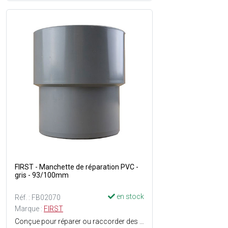
FIRST - Manchette de réparation PVC -
gris - 93/100mm
en stock
Réf. : FB02070
Marque :
FIRST
Conçue pour réparer ou raccorder des conduites endommagées ou usées, elle offre une solution rapide, fiable et économique en cas de fuite ou de cassure dun tuyau en PVC - Grâce à sa conception pratique, elle permet une intervention sans devoir remplacer lensemble de la canalisation, ce qui représente un gain de temps considérable - Pose facile - ø mâle/femelle : 93/100 - Matière : PVC - Couleur : Gris.