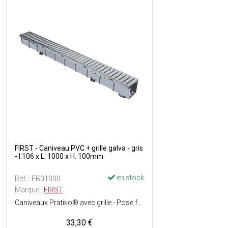
FIRST - Caniveau PVC + grille galva - gris
- l.106 x L. 1000 x H. 100mm
en stock
Réf. : FB01000
Marque :
FIRST
Caniveaux Pratiko® avec grille - Pose facile - Double sortie : ø40 - 63 mm et ø50 mm - Matière caniveau : PVC - Grille : Acier galvanisé - Couleur : Gris.
33,30 €