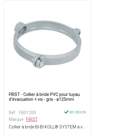
FIRST - Collier à bride PVC pour tuyau
d'évacuation + vis - gris - ø125mm
en stock
Réf. : FB01200
Marque :
FIRST
Collier à bride BI-BI KOLL® SYSTEM à visser permettant le maintien d'un tuyau d'évacuation tout en respectant sa dilatation - Pose facile - Matière : PVC - Couleur : Gris.