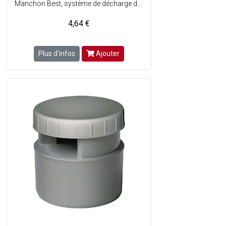
Manchon Best, système de décharge des tubes de descente, pour satisfaire nimporte quelle exigence de décharge - Pose facile - Diamètre de raccordement : Femelle ovoïde : ø92 x 57 mm - Mâle : ø80 mm - Matière : PVC - Couleur : Gris anthracite.
4,64 €
Plus d'infos
Ajouter