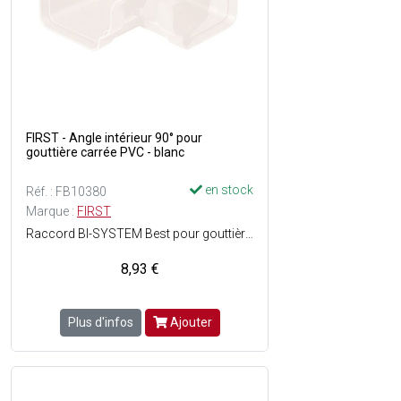
FIRST - Angle intérieur 90° pour
gouttière carrée PVC - blanc
en stock
Réf. : FB10380
Marque :
FIRST
Raccord BI-SYSTEM Best pour gouttière carrée - Pose facile - Matière : PVC - Couleur : Blanc.
8,93 €
Plus d'infos
Ajouter