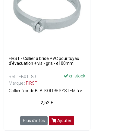
FIRST - Collier à bride PVC pour tuyau
d'évacuation + vis - gris - ø100mm
en stock
Réf. : FB01180
Marque :
FIRST
Collier à bride BI-BI KOLL® SYSTEM à visser permettant le maintien d'un tuyau d'évacuation tout en respectant sa dilatation - Pose facile - Matière : PVC - Couleur : Gris.
2,52 €
Plus d'infos
Ajouter