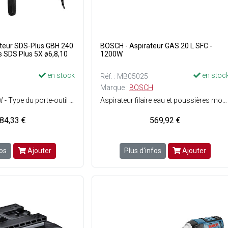
BOSCH - Aspirateur GAS 20 L SFC -
ts SDS Plus 5X ø6,8,10
1200W
en stock
en stoc
Réf. : MB05025
Marque :
BOSCH
Puissance: 790 W - Type du porte-outil : SDS-plus - Energie de frappe : 2,7 J - Nombre de frappes min. : 0 min-1 - Nombre de frappes max. : 4200 min-1 - Poids : 2,8 kg + 3 forets SDS Plus 5X ø6,8,10 mm
Aspirateur filaire eau et poussières mobile avec système de nettoyage de filtre semi-automatique - Pouvoir aspirant élevé, pour de nombreuses applications en milieu sec ou humide - Nettoyage aisé du filtre grâce au système de nettoyage de filtre semi-automatique (SFC) - Pas de fonction soufflage - Débit d'air max. : 62 l/sec - Dépression : 215 hPa (mbar) - Surface du filtre : 2800 cm² - Puissance max. : 1200 W - Volume du réservoir : 15 Litres - Volume de la cuve à eau : 7.5 Litres - Volume du sac à poussières : 6.7 Litres - Poids : 6 kg - Accessoires inclus : 2 tubes daspiration ø35 mm x L. 50 cm + 1 adaptateur universel pour outillage électroportatif + 1 buse pour gros déchets + 1 filtre à plis + 1 poignée de régulation dair + 1 sac pour lélimination des poussières + 1 suceur étroit + 1 tuyau universel ø38 mm x L. 3 m
84,33 €
569,92 €
fos
Ajouter
Plus d'infos
Ajouter