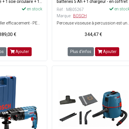
+ 1 scie circulaire + 1
batteries 5 Ah + 1 chargeur - en coffret
tteries + 1 chargeur -
en stock
en stoc
Réf. : MB05267
Marque :
BOSCH
Idéale pour travailler efficacement - PERCEUSE-VISSEUSE GSR 18V-28 sans fil : Compacte et ergonomique pour une bonne maniabilité et un grand confort d'utilisation - Couple tendre/dur : 26/63 Nm - Vitesse à vide 1ère/2ème : 500/1900 tr/min - Mandrin min./max. : 1.5/13 mm - SCIE SAUTEUSE GST 18V-LI S sans fil : Maîtrise parfaite même pour les coupes par en-dessous grâce à la poignée champignon étroite - Changement de lame facile et sans clé - Courses à vide : 550 - 2700 courses/min. - Hauteur de couse : 23 mm - MEULEUSE ANGULAIRE GWS 18-125 V-LI sans fil : Moteur performant et robuste - Capot de protection indéformable - ø disque : 125 mm - Vitesse à vide max. : 10000 tr/min. - SCIE CIRCULAIRE GKS 18 V-LI sans fil : Semelle robuste pour une meilleure stabilité dans les environnements exigeants - Poignée soft-grip - ø lame : 165 mm - Vitesse à vide : 3900 tr/min. - SCIE SABRE GSA 18V-LI C sans fil : Compacte avec faibles vibrations - Bonne maniabilité et vibrations réduites pour un grand confort d'utilisation - Puissant moteur pour une progression de sciage rapide - Changement de lame rapide et facile sans clé - Profondeur de coupe dans le bois : 200 mm - Longueur de course : 21 mm - Pack composé de : 1 perceuse-visseuse sans fil GSR 18V-28 + 1 scie-sauteuse sans fil GST 18V-LI S + 1 meuleuse d'angle sans fil GWS 18-125 V-LI ø125 mm + 1 scie circulaire sans fil GKS 18 V-LI ø165 mm + 1 scie sabre sans fil GSA 18V-LI C + 3 batteries Li-ion 18 V 4 Ah + 1 chargeur + 1 sac de transpo
Perceuse visseuse à percussion est un outil conçu pour les travaux de perçage et de vissage avec une grande autonomie et une rapidité de travail accrue - Le moteur sans charbon garantit une puissance constante et une vitesse de rotation élevée, avec un couple maximal de 50 Nm - La boîte de vitesse à 2 vitesses (0 - 460 / 0 - 1 800 tr/min) permet de s'adapter aux différents types de matériaux et aux applications les plus variées, pour un résultat optimal - Mandrin automatique de 13 mm qui assure une précision accrue lors du vissage, tandis que le boîtier en métal renforcé assure une durabilité accrue et une résistance aux chocs - La perceuse peut percer jusqu'à 38 mm dans le bois et 13 mm dans l'acier - La poignée ergonomi
389,00 €
344,47 €
fos
Ajouter
Plus d'infos
Ajouter