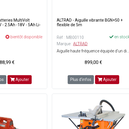
tteries MultiVolt
ALTRAD - Aiguille vibrante BGN+50 +
- 2.5Ah -18V - 5Ah Li-
flexible de 5m
bientôt disponible
en stoc
Réf. : MB00110
Marque :
ALTRAD
Aiguille haute fréquence équipée d'un disjoncteur thermique - Alimentation basse tension 42V pour plus de sécurité - Commutateur très visible - Câble électrique de 10 m avec prise 42V - Câble protégé par une gaine flexible de 5 m - Résistante à labrasi
88,99 €
899,00 €
fos
Ajouter
Plus d'infos
Ajouter