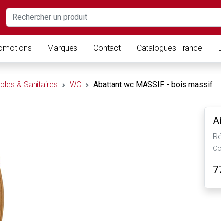
omotions
Marques
Contact
Catalogues France
bles & Sanitaires
WC
Abattant wc MASSIF - bois massif
A
Ré
Co
7