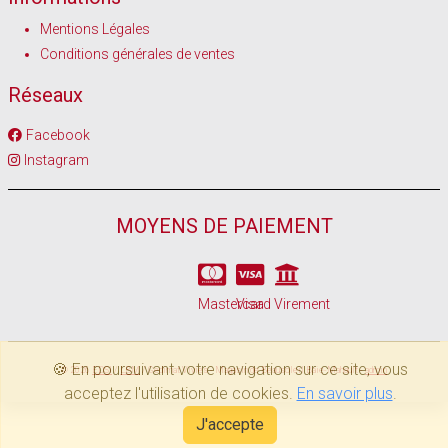
Mentions Légales
Conditions générales de ventes
Réseaux
Facebook
Instagram
MOYENS DE PAIEMENT
Mastercard
Visa
Virement
🍪 En poursuivant votre navigation sur ce site, vous
© 2026
EDSI
/
LBM
/ Gedimat Vivies - Magasin de Beausoleil Baie-Mahault -
admin
acceptez l'utilisation de cookies.
En savoir plus
.
J'accepte