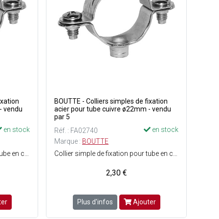
ixation
BOUTTE - Colliers simples de fixation
- vendu
acier pour tube cuivre ø22mm - vendu
par 5
en stock
en stock
Réf. : FA02740
Marque :
BOUTTE
Collier simple de fixation pour tube en cuivre de ø20 mm - Matière : Acier.
Collier simple de fixation pour tube en cuivre de ø22 mm - Matière : Acier.
2,30 €
ter
Plus d'infos
Ajouter