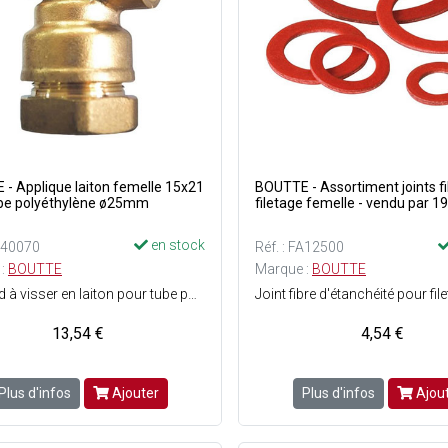
- Applique laiton femelle 15x21
BOUTTE - Assortiment joints f
ube polyéthylène ø25mm
filetage femelle - vendu par 19
en stock
FA40070
Réf. : FA12500
 :
BOUTTE
Marque :
BOUTTE
Raccord à visser en laiton pour tube polyéthylène de ø25 mm - Filetage : Femelle 15x21 - Matière : Laiton - Facile à monter - ACS (Attestation de Conformité Sanitaire) : Agrément de robinetterie délivré pour une utilisation sur de l'eau potable.
13,54 €
4,54 €
Plus d'infos
Ajouter
Plus d'infos
Ajou