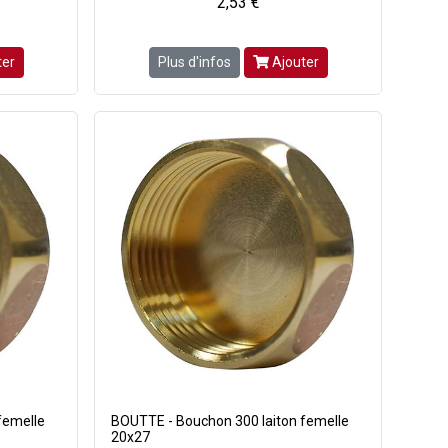
2,53 €
ter
Plus d'infos
Ajouter
femelle
BOUTTE - Bouchon 300 laiton femelle
20x27