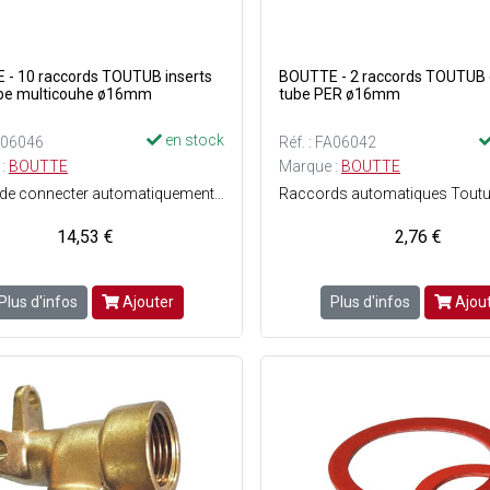
- 10 raccords TOUTUB inserts
BOUTTE - 2 raccords TOUTUB
ube multicouhe ø16mm
tube PER ø16mm
en stock
FA06046
Réf. : FA06042
 :
BOUTTE
Marque :
BOUTTE
Permet de connecter automatiquement des tubes cuivre - multicouche ou PER - Démontable et réutilisable - Montage sans outils - Tenue en pression : 16 bars - Température max. 80°C.
14,53 €
2,76 €
Plus d'infos
Ajouter
Plus d'infos
Ajou