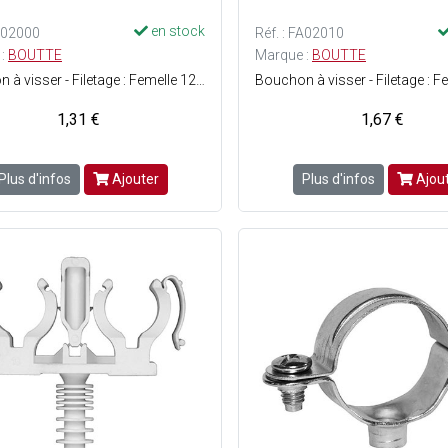
en stock
FA02000
Réf. : FA02010
 :
BOUTTE
Marque :
BOUTTE
Bouchon à visser - Filetage : Femelle 12 x 17 - Matière : Laiton - Facile à monter - ACS (Attestation de Conformité Sanitaire) : Agrément de robinetterie délivré pour une utilisation sur de l'eau potable.
1,31 €
1,67 €
Plus d'infos
Ajouter
Plus d'infos
Ajou