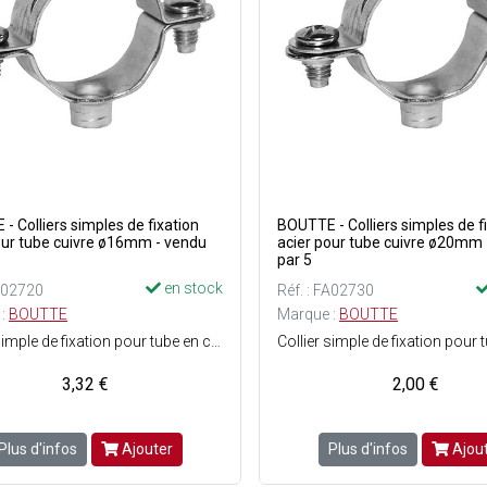
- Colliers simples de fixation
BOUTTE - Colliers simples de f
our tube cuivre ø16mm - vendu
acier pour tube cuivre ø20mm 
par 5
en stock
FA02720
Réf. : FA02730
 :
BOUTTE
Marque :
BOUTTE
Collier simple de fixation pour tube en cuivre de ø16 mm - Matière : Acier.
3,32 €
2,00 €
Plus d'infos
Ajouter
Plus d'infos
Ajou