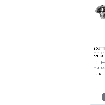
BOUTTE 
acier p
par 10
Réf. : 
Marque