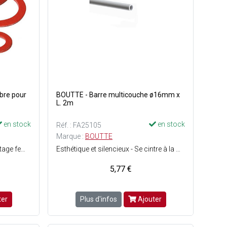
ibre pour
BOUTTE - Barre multicouche ø16mm x
L. 2m
en stock
en stock
Réf. : FA25105
Marque :
BOUTTE
Joint fibre d'étanchéité pour filetage femelle - Assortiment composé de : 5 x filetage 12 x 17 (Ep. 1.5 x ø ext. 15 / ø int. 10 mm) + 5 x filetage 15 x 21 (Ep. 1.5 x ø ext. 18 / ø int. 12 mm) + 5 x filetage 20 x 27 (Ep. 1.5 x ø ext. 24 / ø int. 18 mm) + 2 x filetage 26 x 34 (Ep. 1.5 x ø ext. 30 / ø int. 22 mm) + 1 x filetage 33 x 42 (Ep. 1.5 x ø ext. 38 / ø int. 28 mm) + 1 x filetage 40 x 49 (Ep. 1.5 x ø ext. 45 / ø int. 35 mm) - ACS (Attestation de Conformité Sanitaire) : Agrément de robinetterie délivré pour une utilisation sur de l'eau potable.
Esthétique et silencieux - Se cintre à la main - Garde sa forme après cintrage - Faible dilatation à la chaleur - Hermétique à l'air - Sans soudure.
5,77 €
ter
Plus d'infos
Ajouter