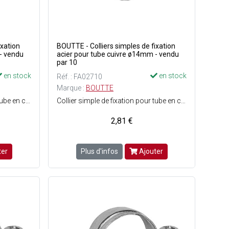
ixation
BOUTTE - Colliers simples de fixation
- vendu
acier pour tube cuivre ø14mm - vendu
par 10
en stock
en stock
Réf. : FA02710
Marque :
BOUTTE
Collier simple de fixation pour tube en cuivre de ø12 mm - Matière : Acier.
Collier simple de fixation pour tube en cuivre de ø14 mm - Matière : Acier.
2,81 €
ter
Plus d'infos
Ajouter