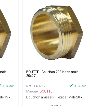
 mâle
BOUTTE - Bouchon 292 laiton mâle
20x27
en stock
en stock
Réf. : FA02120
Marque :
BOUTTE
Bouchon à visser - Filetage : Mâle 15 x 21 - Matière : Laiton - Facile à monter - ACS (Attestation de Conformité Sanitaire) : Agrément de robinetterie délivré pour une utilisation sur de l'eau potable.
Bouchon à visser - Filetage : Mâle 20 x 27 - Matière : Laiton - Facile à monter - ACS (Attestation de Conformité Sanitaire) : Agrément de robinetterie délivré pour une utilisation sur de l'eau potable.