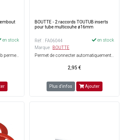
 embout
BOUTTE - 2 raccords TOUTUB inserts
pour tube multicouhe ø16mm
en stock
en stock
Réf. : FA06044
Marque :
BOUTTE
Raccords automatiques Toutub permettant la connexion entre les raccords et les tubes PER - Montage sans outils - Tenue en pression : 16 bars - Température max. 80°C - Raccord démontable et réutilisable.
Permet de connecter automatiquement des tubes cuivre - multicouche ou PER - Démontable et réutilisable - Montage sans outils - Tenue en pression : 16 bars - Température max. 80°C.
2,95 €
ter
Plus d'infos
Ajouter