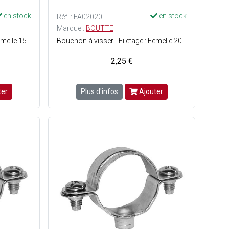
en stock
en stock
Réf. : FA02020
Marque :
BOUTTE
Bouchon à visser - Filetage : Femelle 15 x 21 - Matière : Laiton - Facile à monter - ACS (Attestation de Conformité Sanitaire) : Agrément de robinetterie délivré pour une utilisation sur de l'eau potable.
Bouchon à visser - Filetage : Femelle 20 x 27 - Matière : Laiton - Facile à monter - ACS (Attestation de Conformité Sanitaire) : Agrément de robinetterie délivré pour une utilisation sur de l'eau potable.
2,25 €
ter
Plus d'infos
Ajouter