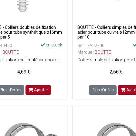
- Colliers doubles de fixation
BOUTTE - Colliers simples de f
ue pour tube synthétique ø16mm
acier pour tube cuivre ø12mm 
 par 5
par 10
en stock
FA40420
Réf. : FA02700
 :
BOUTTE
Marque :
BOUTTE
Collier de fixation multimatériaux pour tube multicouche synthétique de ø16 mm sur tout type de support grâce au BAGCLIP - Rapide à poser - Solide et souple - Matière : Plastique.
4,69 €
2,66 €
Plus d'infos
Ajouter
Plus d'infos
Ajou