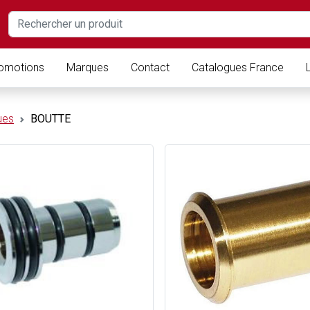
omotions
Marques
Contact
Catalogues France
ues
BOUTTE