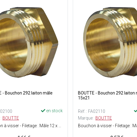
- Bouchon 292 laiton mâle
BOUTTE - Bouchon 292 laiton
15x21
en stock
FA02100
Réf. : FA02110
 :
BOUTTE
Marque :
BOUTTE
Bouchon à visser - Filetage : Mâle 12 x 17 - Matière : Laiton - Facile à monter - ACS (Attestation de Conformité Sanitaire) : Agrément de robinetterie délivré pour une utilisation sur de l'eau potable.