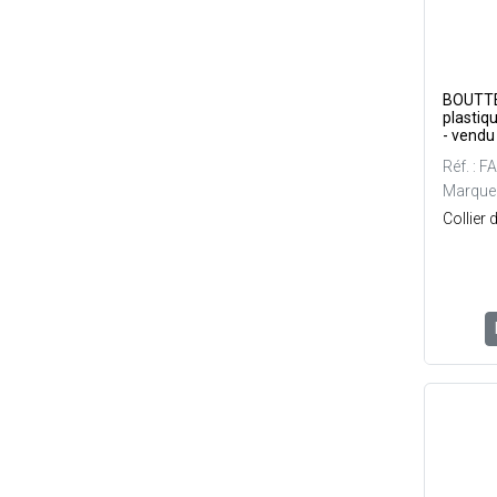
BOUTTE 
plastiq
- vendu
Réf. : 
Marque