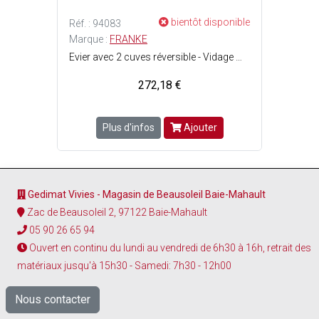
bientôt disponible
Réf. : 94083
Marque :
FRANKE
Evier avec 2 cuves réversible - Vidage manuel inox - siphon inclus - Bonde ø90 mm - A encastrer - Avec égouttoir et trop plein - Pré-percé pour robinetterie ø35 mm - Traitement antibactérien - Résistant aux impacts, à la chaleur, aux rayures, à labrasion, aux UV, aux taches hygiénique - Facile à nettoyer - Matière : Fragranit pierre reconstituée (mélange de quartz et de résine), très résistant - Dimensions cuves : l. 33 x L. 42 x P. 20 cm - Dimensions évier avec rebords : l. 50 x L. 116 cm - Largeur sous meuble : 80 cm - Couleur : Blanc artic - Robinetterie non incluse.
272,18 €
Plus d'infos
Ajouter
Gedimat Vivies - Magasin de Beausoleil Baie-Mahault
Zac de Beausoleil 2, 97122 Baie-Mahault
05 90 26 65 94
Ouvert en continu du lundi au vendredi de 6h30 à 16h, retrait des
matériaux jusqu'à 15h30 - Samedi: 7h30 - 12h00
Nous contacter