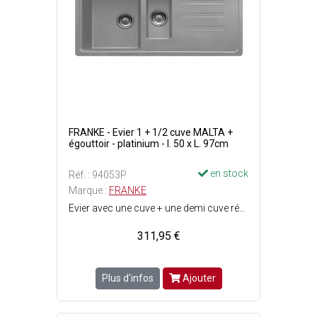
FRANKE - Evier 1 + 1/2 cuve MALTA +
égouttoir - platinium - l. 50 x L. 97cm
en stock
Réf. : 94053P
Marque :
FRANKE
Evier avec une cuve + une demi cuve réversible - Vidage manuel inox - siphon inclus - Bonde ø90 mm - A encastrer - Avec égouttoir et trop plein - Pré-percé pour robinetterie ø35 mm - Traitement antibactérien - Résistant aux impacts, à la chaleur, aux rayures, à labrasion, aux UV, aux taches hygiénique - Facile à nettoyer - Matière : Fragranit pierre reconstituée (mélange de quartz et de résine), très résistant - Dimensions grande cuve : l. 34 x L. 42 x P. 20 cm - Dimensions petite cuve : l. 15 x L. 29 x P. 10 cm - Dimensions évier avec rebords : l. 50 x L. 97 cm - Largeur sous meuble : 60 cm - Couleur : Platinium / gris - Robinetterie non incluse.
311,95 €
Plus d'infos
Ajouter