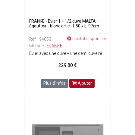
FRANKE - Evier 1 + 1/2 cuve MALTA +
égouttoir - blanc artic - l. 50 x L. 97cm
bientôt disponible
Réf. : 94053
Marque :
FRANKE
Evier avec une cuve + une demi cuve réversible - Vidage manuel inox - siphon inclus - Bonde ø90 mm - A encastrer - Avec égouttoir et trop plein - Pré-percé pour robinetterie ø35 mm - Traitement antibactérien - Résistant aux impacts, à la chaleur, aux rayures, à labrasion, aux UV, aux taches hygiénique - Facile à nettoyer - Matière : Fragranit pierre reconstituée (mélange de quartz et de résine), très résistant - Dimensions grande cuve : l. 34 x L. 42 x P. 20 cm - Dimensions petite cuve : l. 15 x L. 29 x P. 10 cm - Dimensions évier avec rebords : l. 50 x L. 97 cm - Largeur sous meuble : 60 cm - Couleur : Blanc artic - Robinetterie non incliuse.
229,80 €
Plus d'infos
Ajouter