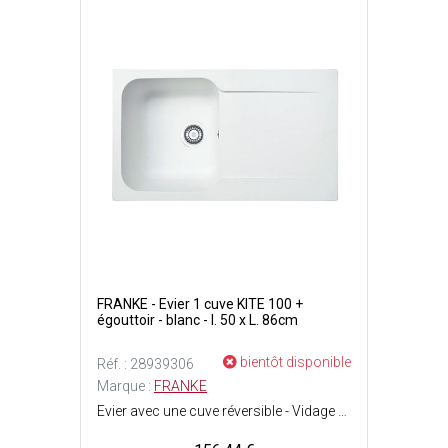
FRANKE - Evier 1 cuve KITE 100 +
égouttoir - blanc - l. 50 x L. 86cm
bientôt disponible
Réf. : 28939306
Marque :
FRANKE
Evier avec une cuve réversible - Vidage manuel inox - siphon inclus - Bonde ø90 mm - A encastrer - Avec égouttoir et trop-plein - Matière : Fradeko (à partir de SMC - sheet moulding compund - longues fibres de verre mélangées à une résine polyester) - Finition : Mineralite - Dimensions cuve : l. 36.5 x L. 42 x P. 19 cm - Dimensions évier avec rebords : l. 50 x L. 86 cm - Couleur : Blanc - Robinetterie non incluse.